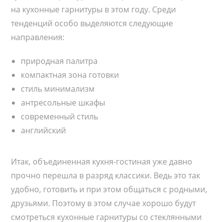
л
и
на кухонные гарнитуры в этом году. Среди
и
с
к
и
тенденций особо выделяются следующие
о
в
направления:
а
н
а
природная палитра
:
компактная зона готовки
стиль минимализм
антресольные шкафы
современный стиль
английский
Итак, объединенная кухня-гостиная уже давно
прочно перешла в разряд классики. Ведь это так
удобно, готовить и при этом общаться с родными,
друзьями. Поэтому в этом случае хорошо будут
смотреться кухонные гарнитуры со стеклянными