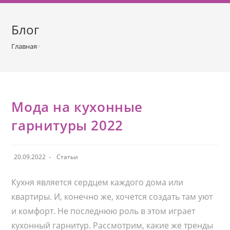
о
м
Блог
у
Главная
>
Статьи
>
Мода на кухонные гарнитуры 2022
Мода на кухонные
гарнитуры 2022
З
20.09.2022
Р
Статьи
а
у
п
б
и
р
Кухня является сердцем каждого дома или
с
и
ь
квартиры. И, конечно же, хочется создать там уют
к
о
а
и комфорт. Не последнюю роль в этом играет
п
з
у
а
кухонный гарнитур. Рассмотрим, какие же тренды
б
п