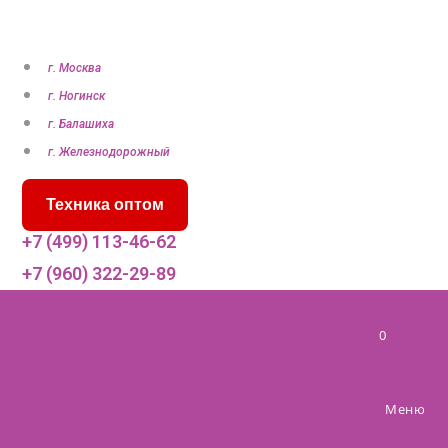
П
е
р
г. Москва
е
г. Ногинск
й
г. Балашиха
т
г. Железнодорожный
и
Техника оптом
к
с
+7 (499) 113-46-62
о
+7 (960) 322-29-89
д
е
0
р
ж
и
Меню
м