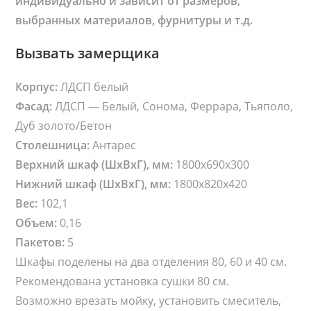
индивидуально и зависит от размеров,
о
выбранных материалов, фурнитуры и т.д.
P
o
Вызвать замерщика
i
n
Корпус:
ЛДСП белый
t
Фасад:
ЛДСП — Белый, Сонома, Феррара, Тьяполо,
1
Дуб золото/Бетон
8
Столешница:
Антарес
0
Верхний шкаф (ШхВхГ), мм:
1800х690х300
Нижний шкаф (ШхВхГ), мм:
1800х820х420
Вec:
102,1
Объем:
0,16
Пакетов:
5
Шкафы поделены на два отделения 80, 60 и 40 см.
Рекомендована установка сушки 80 см.
Возможно врезать мойку, установить смеситель,