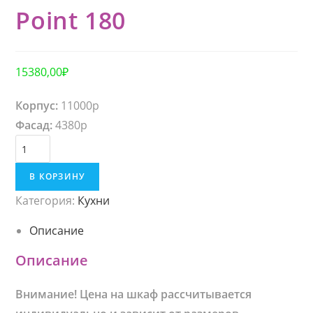
Point 180
15380,00
₽
Корпус:
11000р
Фасад:
4380р
К
о
В КОРЗИНУ
л
Категория:
Кухни
и
ч
Описание
е
Описание
с
т
Внимание! Цена на шкаф рассчитывается
в