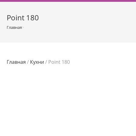
о
м
Point 180
у
Главная
>
Магазин
>
Point 180
Главная
/
Кухни
/ Point 180