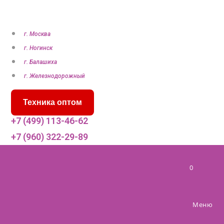
П
е
р
г. Москва
е
г. Ногинск
й
г. Балашиха
т
г. Железнодорожный
и
Техника оптом
к
с
+7 (499) 113-46-62
о
+7 (960) 322-29-89
д
е
0
р
ж
и
Меню
м