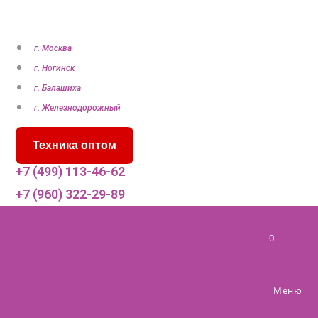
П
е
р
г. Москва
е
г. Ногинск
й
г. Балашиха
т
г. Железнодорожный
и
Техника оптом
к
с
+7 (499) 113-46-62
о
+7 (960) 322-29-89
д
е
0
р
ж
и
Меню
м