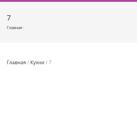
о
м
7
у
Главная
>
Магазин
>
7
Главная
/
Кухни
/ 7