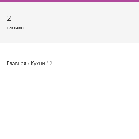
о
м
2
у
Главная
>
Магазин
>
2
Главная
/
Кухни
/ 2