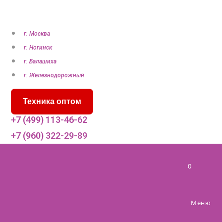
П
е
р
г. Москва
е
г. Ногинск
й
г. Балашиха
т
г. Железнодорожный
и
Техника оптом
к
с
+7 (499) 113-46-62
о
+7 (960) 322-29-89
д
е
0
р
ж
и
Меню
м