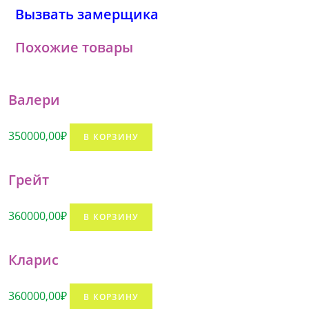
6
Вызвать замерщика
Похожие товары
Валери
350000,00
₽
В КОРЗИНУ
Грейт
360000,00
₽
В КОРЗИНУ
Кларис
360000,00
₽
В КОРЗИНУ