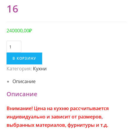
16
240000,00
₽
К
о
В КОРЗИНУ
л
Категория:
Кухни
и
ч
Описание
е
Описание
с
т
Внимание! Цена на кухню рассчитывается
в
индивидуально и зависит от размеров,
о
выбранных материалов, фурнитуры и т.д.
1