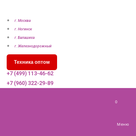
П
е
р
г. Москва
е
г. Ногинск
й
г. Балашиха
т
г. Железнодорожный
и
Техника оптом
к
с
+7 (499) 113-46-62
о
+7 (960) 322-29-89
д
е
0
р
ж
и
Меню
м