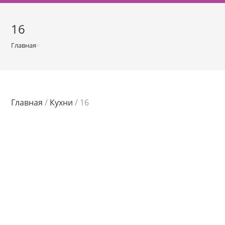
о
м
16
у
Главная
>
Магазин
>
16
Главная
/
Кухни
/ 16