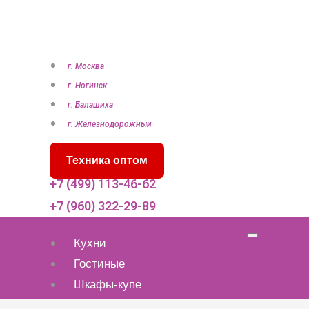
П
е
р
е
г. Москва
й
г. Ногинск
т
г. Балашиха
и
г. Железнодорожный
к
Техника оптом
с
о
+7 (499) 113-46-62
д
+7 (960) 322-29-89
е
р
Кухни
ж
Гостиные
и
Шкафы-купе
м