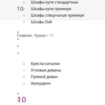
Шкафы-купе стандартные
о
10
Шкафы-купе премиум
м
Шкафы створчатые премиум
у
Шкафы Dali
Детские
Главная
/
Кухни
/ 10
Спальни
Прихожие
Мягкая мебель
Кресла-качалки
Угловые диваны
Прямой диван
Аккордеон
Стулья
10
Хром-мебель