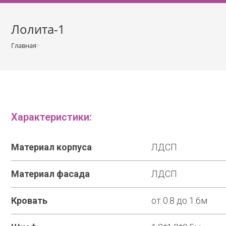
о
м
Лолита-1
у
Главная
>
Спальни
>
Лолита-1
Характеристики:
Материал корпуса
ЛДСП
Материал фасада
ЛДСП
Кровать
от 0.8 до 1.6м