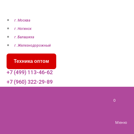
П
е
р
г. Москва
е
г. Ногинск
й
г. Балашиха
т
г. Железнодорожный
и
Техника оптом
к
с
+7 (499) 113-46-62
о
+7 (960) 322-29-89
д
е
0
р
ж
и
Меню
м