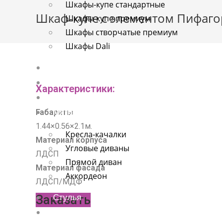
Шкафы-купе стандартные
о
Шкаф-купе с элементом Пифаго
Шкафы-купе премиум
м
Шкафы створчатые премиум
у
Шкафы Dali
Детские
Спальни
Характеристики:
Прихожие
Габариты
Мягкая мебель
1.44×0.56×2.1м.
Кресла-качалки
Материал корпуса
Угловые диваны
ЛДСП
Прямой диван
Материал фасада
Аккордеон
ЛДСП/МДФ
Заказать
Стулья
Хром-мебель