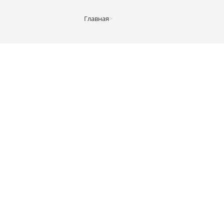
Главная
>
Шкафы-купе
>
Шкаф-купе с элементом Пифагор