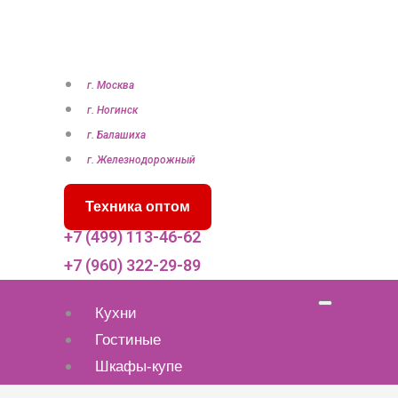
П
е
р
е
г. Москва
й
г. Ногинск
т
г. Балашиха
и
г. Железнодорожный
к
Техника оптом
с
о
+7 (499) 113-46-62
д
+7 (960) 322-29-89
е
р
Кухни
ж
Гостиные
и
Шкафы-купе
м