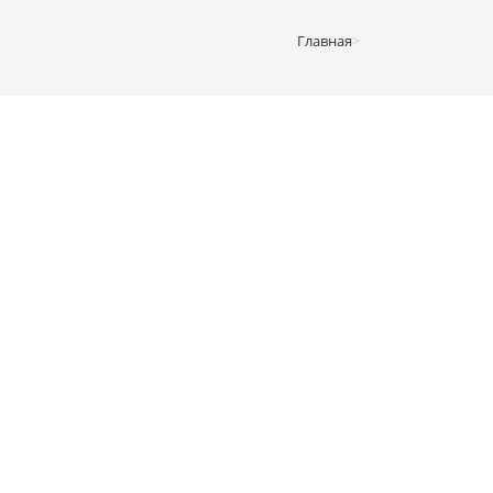
Главная
>
Шкафы-купе
>
Шкаф купе ЛДСП