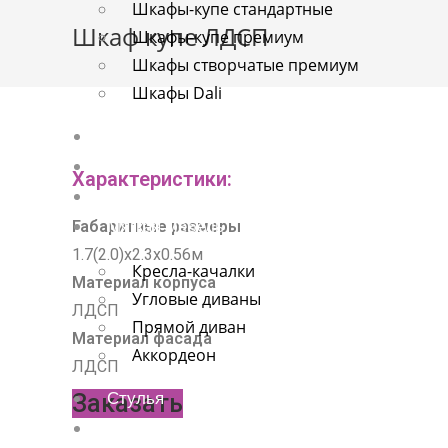
Шкафы-купе стандартные
о
Шкаф купе ЛДСП
Шкафы-купе премиум
м
Шкафы створчатые премиум
у
Шкафы Dali
Детские
Спальни
Характеристики:
Прихожие
Габаритные размеры
Мягкая мебель
1.7(2.0)х2.3х0.56м
Кресла-качалки
Материал корпуса
Угловые диваны
ЛДСП
Прямой диван
Материал фасада
Аккордеон
ЛДСП
Заказать
Стулья
Хром-мебель