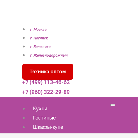
П
е
р
е
г. Москва
й
г. Ногинск
т
г. Балашиха
и
г. Железнодорожный
к
Техника оптом
с
о
+7 (499) 113-46-62
д
+7 (960) 322-29-89
е
р
Кухни
ж
Гостиные
и
Шкафы-купе
м