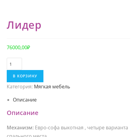
Лидер
76000,00
₽
К
о
В КОРЗИНУ
л
Категория:
Мягкая мебель
и
ч
Описание
е
Описание
с
т
Механизм:
Евро-софа выкотная , четыре варианта
в
спального места.