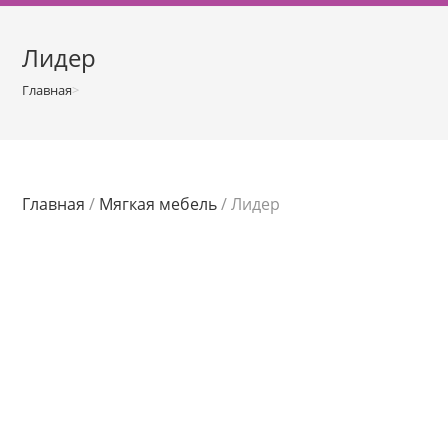
о
м
Лидер
у
Главная
>
Магазин
>
Лидер
Главная
/
Мягкая мебель
/ Лидер