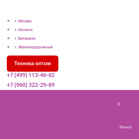
П
е
р
г. Москва
е
г. Ногинск
й
г. Балашиха
т
г. Железнодорожный
и
Техника оптом
к
с
+7 (499) 113-46-62
о
+7 (960) 322-29-89
д
е
0
р
ж
и
Меню
м