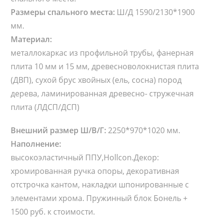
о
Размеры спального места:
Ш/Д 1590/2130*1900
Л
мм.
и
Материал:
д
металлокаркас из профильной трубы, фанерная
е
плита 10 мм и 15 мм, древесноволокнистая плита
р
(ДВП), сухой брус хвойных (ель, сосна) пород
дерева, ламинированная древесно- стружечная
плита (ЛДСП/ДСП)
Внешний размер Ш/В/Г:
2250*970*1020 мм.
Наполнение:
высокоэластичный ППУ,Hollcon.Декор:
хромированная ручка опоры, декоративная
отстрочка кантом, накладки шпонированные с
элементами хрома. Пружинный блок Бонель +
1500 руб. к стоимости.