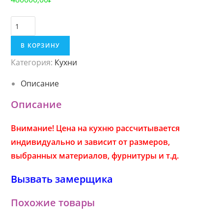
К
о
В КОРЗИНУ
л
Категория:
Кухни
и
ч
Описание
е
Описание
с
т
Внимание! Цена на кухню рассчитывается
в
индивидуально и зависит от размеров,
о
выбранных материалов, фурнитуры и т.д.
1
3
Вызвать замерщика
Похожие товары