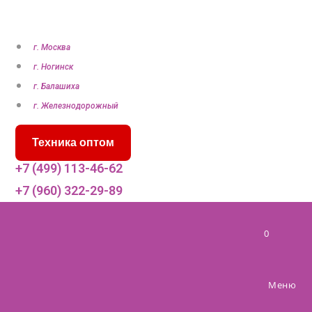
П
е
р
г. Москва
е
г. Ногинск
й
г. Балашиха
т
г. Железнодорожный
и
Техника оптом
к
с
+7 (499) 113-46-62
о
+7 (960) 322-29-89
д
е
0
р
ж
и
Меню
м