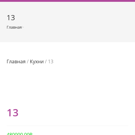
о
м
13
у
Главная
>
Магазин
>
13
Главная
/
Кухни
/ 13
13
480000,00
₽