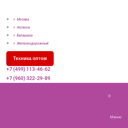
П
е
р
г. Москва
е
г. Ногинск
й
г. Балашиха
т
г. Железнодорожный
и
Техника оптом
к
с
+7 (499) 113-46-62
о
+7 (960) 322-29-89
д
е
0
р
ж
и
Меню
м