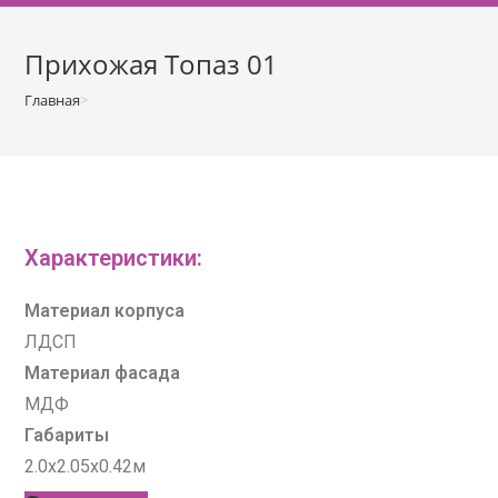
о
м
Прихожая Топаз 01
у
Главная
>
Прихожие
>
Прихожая Топаз 01
Характеристики:
Материал корпуса
ЛДСП
Материал фасада
МДФ
Габариты
2.0х2.05х0.42м