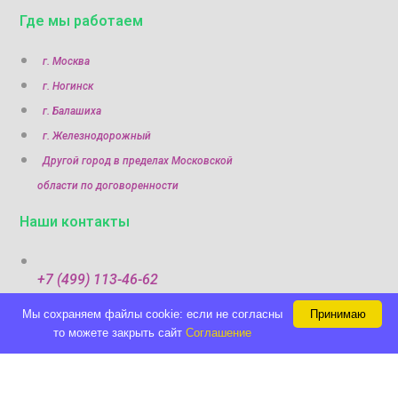
Где мы работаем
г. Москва
г. Ногинск
г. Балашиха
г. Железнодорожный
Другой город в пределах Московской
области по договоренности
Наши контакты
+7 (499) 113-46-62
Мы cохраняем файлы cookie: если не согласны
Принимаю
+7 (960) 322-29-89
то можете закрыть сайт
Соглашение
Политика конфиденциальности