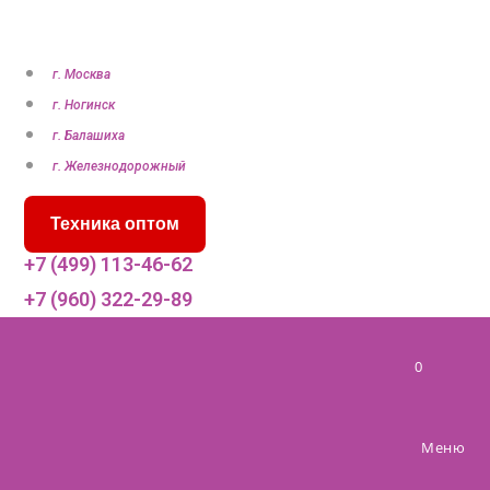
П
е
р
г. Москва
е
г. Ногинск
й
г. Балашиха
т
г. Железнодорожный
и
Техника оптом
к
с
+7 (499) 113-46-62
о
+7 (960) 322-29-89
д
е
0
р
ж
и
Меню
м