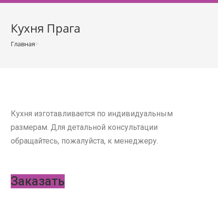
о
м
Кухня Прага
у
Главная
>
Кухня Прага
Кухня изготавливается по индивидуальным
размерам. Для детальной консультации
обращайтесь, пожалуйста, к менеджеру.
Заказать