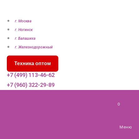
П
е
р
г. Москва
е
г. Ногинск
й
г. Балашиха
т
г. Железнодорожный
и
Техника оптом
к
с
+7 (499) 113-46-62
о
+7 (960) 322-29-89
д
е
0
р
ж
и
Меню
м