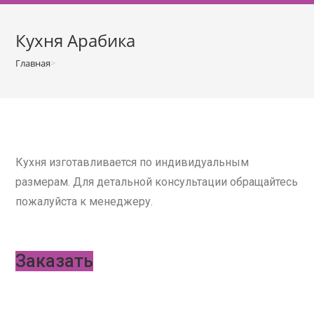
о
м
Кухня Арабика
у
Главная
>
Кухни
>
Кухня Арабика
Кухня изготавливается по индивидуальным
размерам. Для детальной консультации обращайтесь
пожалуйста к менеджеру.
Заказать