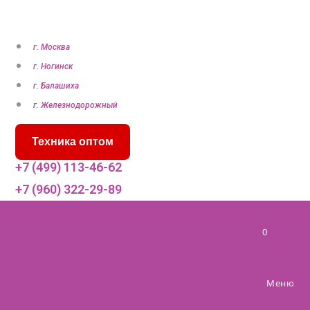
П
е
р
г. Москва
е
г. Ногинск
й
г. Балашиха
т
г. Железнодорожный
и
Техника оптом
к
с
+7 (499) 113-46-62
о
+7 (960) 322-29-89
д
е
0
р
ж
и
Меню
м