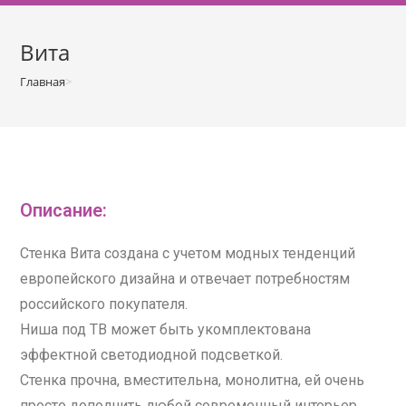
о
м
Вита
у
Главная
>
Гостиные
>
Вита
Описание:
Стенка Вита создана с учетом модных тенденций
европейского дизайна и отвечает потребностям
российского покупателя.
Ниша под ТВ может быть укомплектована
эффектной светодиодной подсветкой.
Стенка прочна, вместительна, монолитна, ей очень
просто дополнить любой современный интерьер.