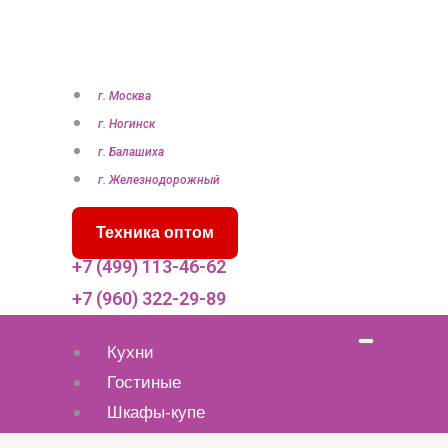
П
е
р
е
г. Москва
й
г. Ногинск
т
г. Балашиха
и
г. Железнодорожный
к
Техника оптом
с
о
+7 (499) 113-46-62
д
+7 (960) 322-29-89
е
р
Кухни
ж
Гостиные
и
Шкафы-купе
м