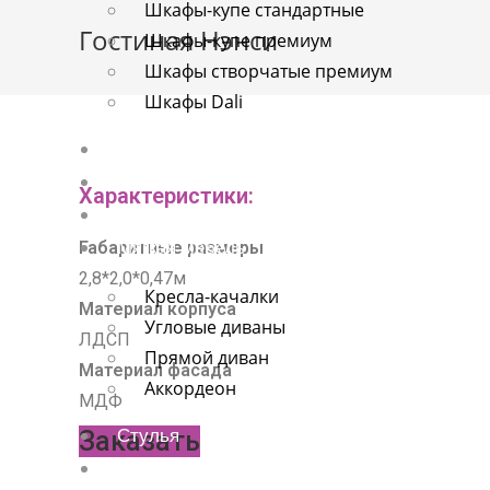
Шкафы-купе стандартные
о
Гостиная Нэнси
Шкафы-купе премиум
м
Шкафы створчатые премиум
у
Шкафы Dali
Детские
Спальни
Характеристики:
Прихожие
Габаритные размеры
Мягкая мебель
2,8*2,0*0,47м
Кресла-качалки
Материал корпуса
Угловые диваны
ЛДСП
Прямой диван
Материал фасада
Аккордеон
МДФ
Заказать
Стулья
Хром-мебель