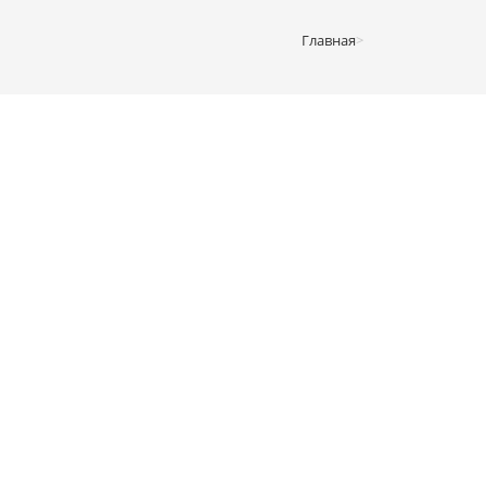
Главная
>
Гостиные
>
Гостиная Нэнси