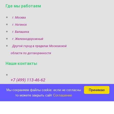
Где мы работаем
г. Москва
г. Ногинск
г. Балашиха
г. Железнодорожный
Другой город в пределах Московской
области по договоренности
Наши контакты
+7 (499) 113-46-62
Мы cохраняем файлы cookie: если не согласны
Принимаю
+7 (960) 322-29-89
то можете закрыть сайт
Соглашение
Политика конфиденциальности