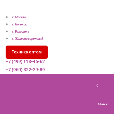
П
е
р
г. Москва
е
г. Ногинск
й
г. Балашиха
т
г. Железнодорожный
и
Техника оптом
к
с
+7 (499) 113-46-62
о
+7 (960) 322-29-89
д
е
0
р
ж
и
Меню
м