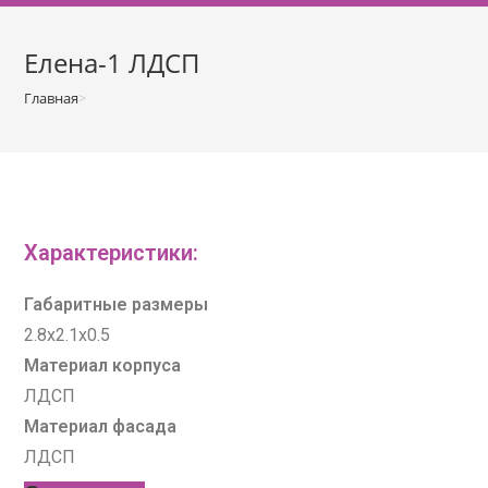
о
м
Елена-1 ЛДСП
у
Главная
>
Гостиные
>
Елена-1 ЛДСП
Характеристики:
Габаритные размеры
2.8х2.1х0.5
Материал корпуса
ЛДСП
Материал фасада
ЛДСП