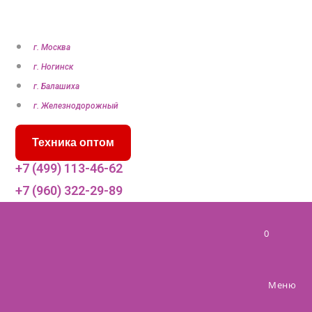
П
е
р
г. Москва
е
г. Ногинск
й
г. Балашиха
т
г. Железнодорожный
и
Техника оптом
к
с
+7 (499) 113-46-62
о
+7 (960) 322-29-89
д
е
0
р
ж
и
Меню
м