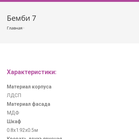
о
м
Бемби 7
у
Главная
>
Детские
>
Бемби 7
Характеристики:
Материал корпуса
ЛДСП
Материал фасада
МДФ
Шкаф
0.8х1.92х0.5м
Кровать двухъярусная