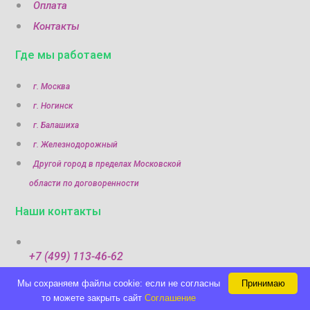
Оплата
Контакты
Где мы работаем
г. Москва
г. Ногинск
г. Балашиха
г. Железнодорожный
Другой город в пределах Московской
области по договоренности
Наши контакты
+7 (499) 113-46-62
Мы cохраняем файлы cookie: если не согласны
Принимаю
+7 (960) 322-29-89
то можете закрыть сайт
Соглашение